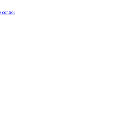
e control